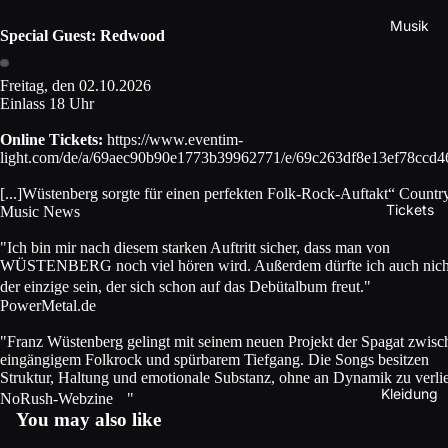
Musik
Special Guest:
Redwood
Freitag, den 02.10.2026
Einlass 18 Uhr
Online Tickets:
https://www.eventim-
light.com/de/a/69aec90b90e1773b39962771/e/69c263df8e13ef78ccd4
[...]Wüstenberg sorgte für einen perfekten Folk-Rock-Auftakt“ Countr
Tickets
Music News
"Ich bin mir nach diesem starken Auftritt sicher, dass man von
WÜSTENBERG noch viel hören wird. Außerdem dürfte ich auch nich
der einzige sein, der sich schon auf das Debütalbum freut."
PowerMetal.de
"Franz Wüstenberg gelingt mit seinem neuen Projekt der Spagat zwisc
eingängigem Folkrock und spürbarem Tiefgang. Die Songs besitzen
Struktur, Haltung und emotionale Substanz, ohne an Dynamik zu verlie
Kleidung
NoRush-Webzine "
You may also like