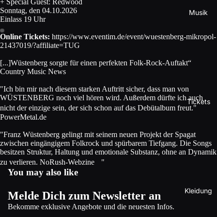
+ Special Guest:
Redwood
Sonntag, den 04.10.2026
Musik
Einlass 19 Uhr
Online Tickets:
https://www.eventim.de/event/wuestenberg-mikropol-
21437019/?affiliate=TUG
[...]Wüstenberg sorgte für einen perfekten Folk-Rock-Auftakt“
Country Music News
"Ich bin mir nach diesem starken Auftritt sicher, dass man von
WÜSTENBERG noch viel hören wird. Außerdem dürfte ich auch
Tickets
nicht der einzige sein, der sich schon auf das Debütalbum freut."
PowerMetal.de
"Franz Wüstenberg gelingt mit seinem neuen Projekt der Spagat
zwischen eingängigem Folkrock und spürbarem Tiefgang. Die Songs
besitzen Struktur, Haltung und emotionale Substanz, ohne an Dynamik
zu verlieren. NoRush-Webzine "
You may also like
Kleidung
Melde Dich zum Newsletter an
Datenschutzerklärung
Bekomme exklusive Angebote und die neuesten Infos.
Impressum